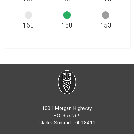
163
158
153
1001 Morgan Highway
P.O. Box 269
Clarks Summit, PA 18411