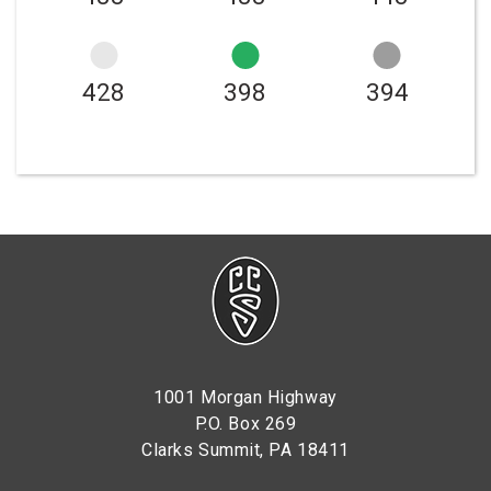
428
398
394
1001 Morgan Highway
P.O. Box 269
Clarks Summit, PA 18411