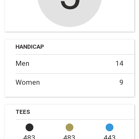
HANDICAP
Men
14
Women
9
TEES
483
483
443